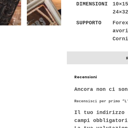
DIMENSIONI
10×1
24×3
SUPPORTO
Fore
avor
Corn
Recensioni
Ancora non ci son
Recensisci per primo “L
Il tuo indirizzo 
campi obbligator