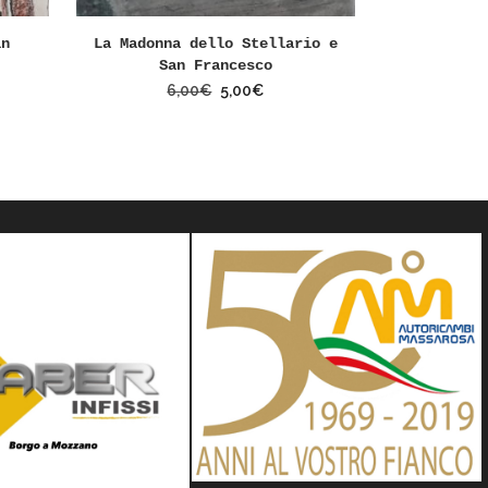
in
La Madonna dello Stellario e
San Francesco
6,00
€
5,00
€