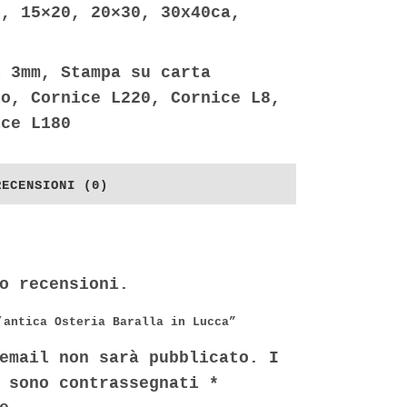
5, 15×20, 20×30, 30x40ca,
2
x 3mm, Stampa su carta
io, Cornice L220, Cornice L8,
ice L180
RECENSIONI (0)
o recensioni.
’antica Osteria Baralla in Lucca”
email non sarà pubblicato.
I
i sono contrassegnati
*