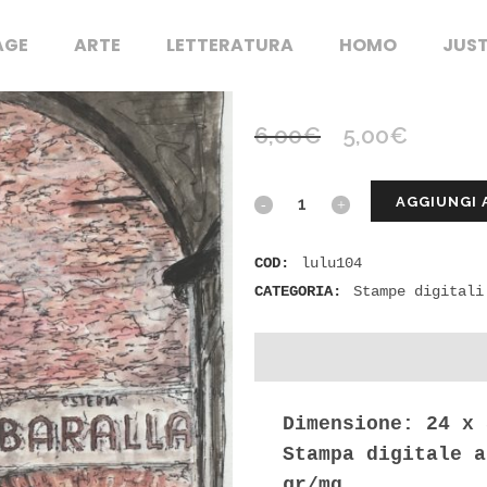
AGE
ARTE
LETTERATURA
HOMO
JUST
L’ANTICA OSTERIA BA
6,00
€
5,00
€
AGGIUNGI 
COD:
lulu104
CATEGORIA:
Stampe digitali
Dimensione:
24 x 
Stampa digitale a
gr/mq