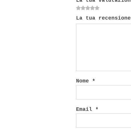
La tua valutazion
1
2
3
4
5
La tua recension
Nome
*
Email
*