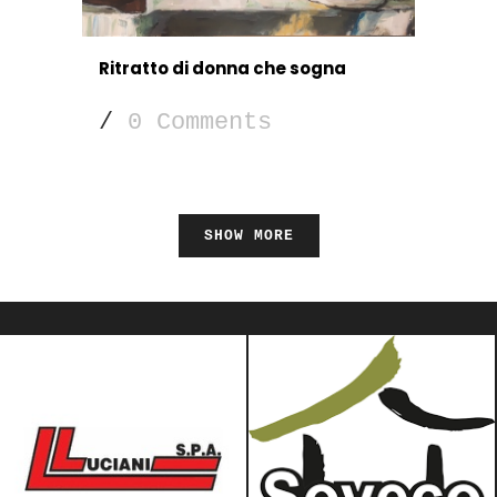
Ritratto di donna che sogna
/
0 Comments
SHOW MORE