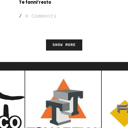
Te fanni’resto
/
0 Comments
SHOW MORE