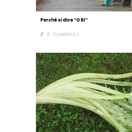
Perché si dice “O Bì”
/
0 Comments