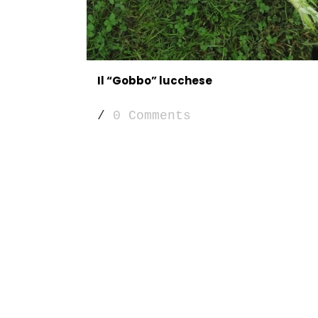
Il “Gobbo” lucchese
/
0 Comments