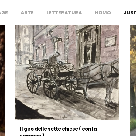
AGE
ARTE
LETTERATURA
HOMO
JUST
Il giro delle sette chiese ( con la
scimmia )