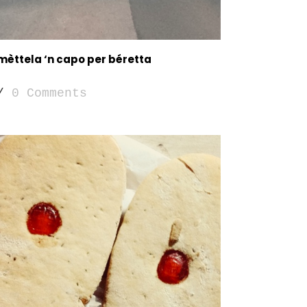
mèttela ‘n capo per béretta
/
0 Comments