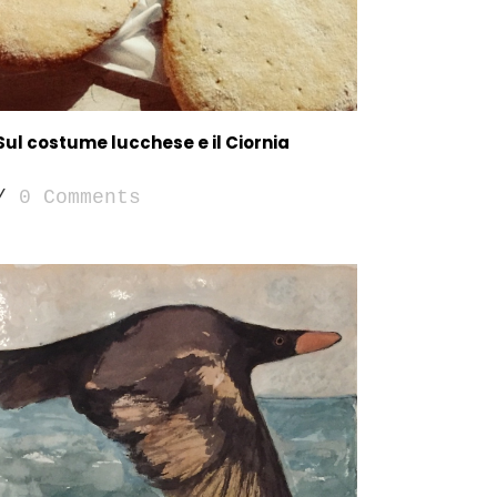
Sul costume lucchese e il Ciornia
/
0 Comments