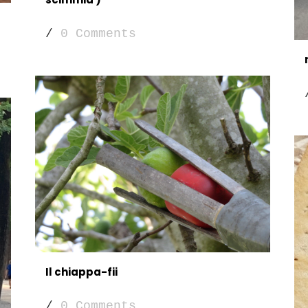
/
0 Comments
Il chiappa-fii
/
0 Comments