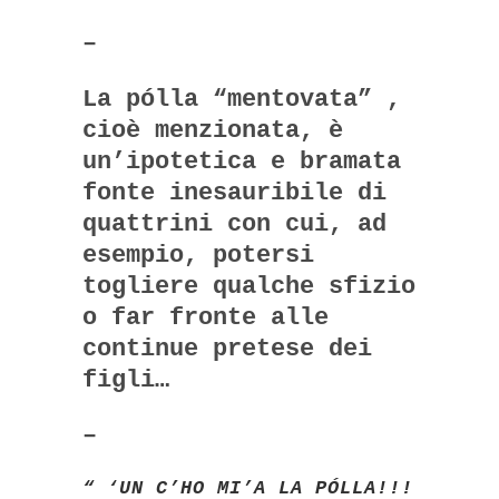
–
La pólla “mentovata” ,
cioè menzionata, è
un’ipotetica e bramata
fonte inesauribile di
quattrini con cui, ad
esempio, potersi
togliere qualche sfizio
o far fronte alle
continue pretese dei
figli…
–
“ ‘UN C’HO MI’A LA PÓLLA!!!