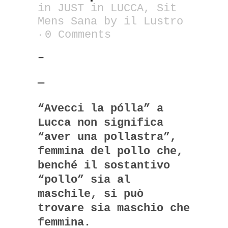
in
JUST in LUCCA
,
Sit
Mens Sana
by
il Lustro
0 Comments
–
—
“Avecci la pólla” a
Lucca non significa
“aver una pollastra”,
femmina del pollo che,
benché il sostantivo
“pollo” sia al
maschile, si può
trovare sia maschio che
femmina.