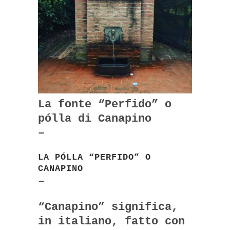
La fonte “Perfido” o
pólla di Canapino
–
LA PÓLLA “PERFIDO” O
CANAPINO
–
“Canapino” significa,
in italiano, fatto con