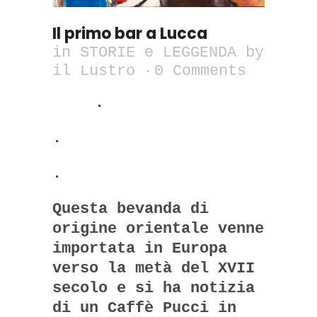
Il primo bar a Lucca
in
STORIE e LEGGENDA
by
il Lustro
0 Comments
.
.
.
Questa bevanda di
origine orientale venne
importata in Europa
verso la metà del XVII
secolo e si ha notizia
di un Caffè Pucci in