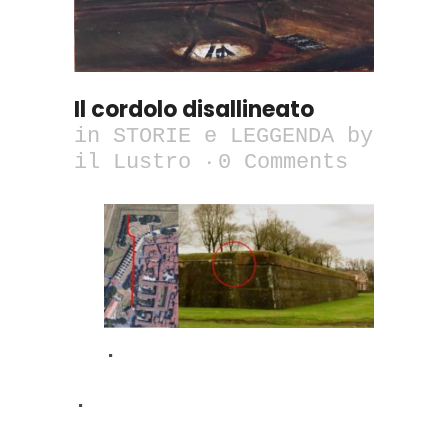
Il cordolo disallineato
in
STORIE e LEGGENDA
by
il Lustro
0 Comments
.
.